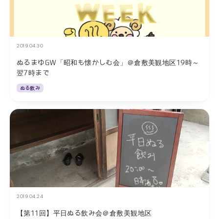
2019.04.30
ぬるまゆGW「昭和も懐かしむ会」＠倉敷美観地区19時～
翌7時まで
ぬる飲み
2019.04.24
【第11回】平日ぬる飲み会＠倉敷美観地区