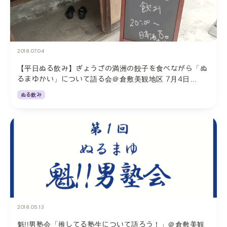
2018.07.04
【平日ぬる飲み】ぎょうざの満洲の餃子を食べながら「ぬ
るまゆかい」について語る会＠倉敷美観地区 7月4日
（水）19:30から
ぬる飲み
2018.05.13
魁!!男塾会「推してる塾生について語ろう！」＠倉敷美観