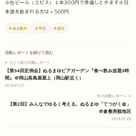
※缶ビール（エビス）１本300円で準備しときます
※日
本酒を飲まれる方は＋500円
# ぬる飲み
# 平日
# 語る
活動レポートを続けて読む
← ひとつ前の活動レポート
【第54回定例会】ぬるまゆビアガーデン『食べ飲み放題3時
間』＠岡山高島屋屋上（岡山駅近く）
2019.07.21
次の活動レポート →
【第2回】みんなでゆるく考える。ぬるまゆ「てつがく会」
＠倉敷美観地区
2019.07.26