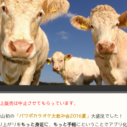
係上販売は中止させてもらっています。
岡山初の
「パワポカラオケ大飲み会2016夏」
大盛況でした！
り上がりを
もっと身近に
、
もっと手軽
にということでアプリ