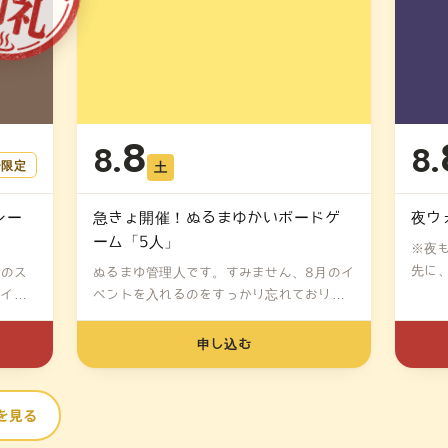
8
8.
8.
ー限定
土
レー
急きょ開催！ぬるまゆかいボードゲ
夜ウ
ーム「5人」
※夜
先に
月のス
ぬるまゆ管理人です。すみません、8月のイ
（7...
パイス
ベントを入れるのをすっかり忘れておりま
し...
申し込む
を見る