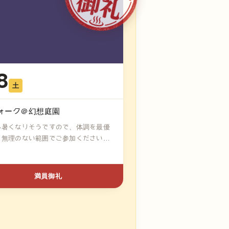
8
土
ォーク＠幻想庭園
も暑くなりそうですので、体調を最優
、無理のない範囲でご参加ください！
満員御礼