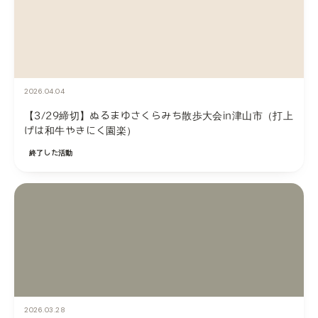
2026.04.04
【3/29締切】ぬるまゆさくらみち散歩大会in津山市（打上
げは和牛やきにく園楽）
終了した活動
2026.03.28