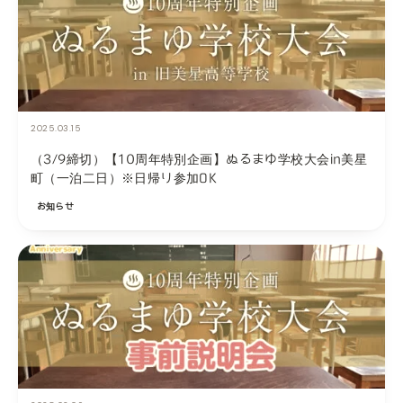
2025.03.15
（3/9締切）【10周年特別企画】ぬるまゆ学校大会in美星
町（一泊二日）※日帰り参加OK
お知らせ