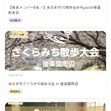
【発表メンバー8名！】ぬるまゆ10周年会＠Ryoutei奉還
町本店
ぬる飲み
2025.03.30
ぬるまゆさくらみち散歩大会 in 後楽園周辺
満員御礼