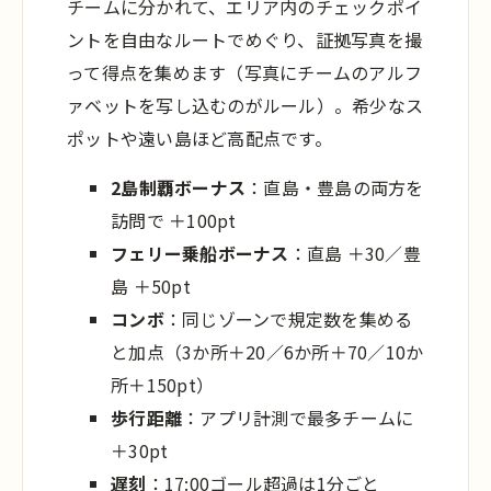
チームに分かれて、エリア内のチェックポイ
ントを自由なルートでめぐり、証拠写真を撮
って得点を集めます（写真にチームのアルフ
ァベットを写し込むのがルール）。希少なス
ポットや遠い島ほど高配点です。
2島制覇ボーナス
：直島・豊島の両方を
訪問で ＋100pt
フェリー乗船ボーナス
：直島 ＋30／豊
島 ＋50pt
コンボ
：同じゾーンで規定数を集める
と加点（3か所＋20／6か所＋70／10か
所＋150pt）
歩行距離
：アプリ計測で最多チームに
＋30pt
遅刻
：17:00ゴール超過は1分ごと