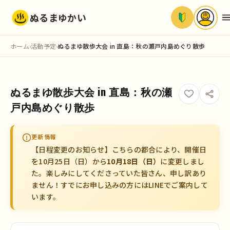
ぬるまゆかい
ホーム
活動予定
ぬるまゆ散歩大会 in 直島：秋の瀬戸内島めぐり散歩
›
›
1
大会
残り
名
ぬるまゆ散歩大会 in 直島：秋の瀬
戸内島めぐり散歩
更新情報
【日程変更のお知らせ】こちらの都合により、開催日
を10月25日（日）から
10月18日（日）
に変更しまし
た。楽しみにしてくださっていた皆さん、申し訳あり
ません！すでにお申し込みの方にはLINEでご案内して
います。