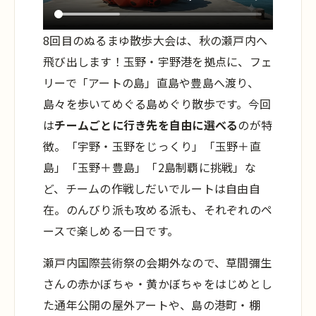
8回目のぬるまゆ散歩大会は、秋の瀬戸内へ
飛び出します！玉野・宇野港を拠点に、フェ
リーで「アートの島」直島や豊島へ渡り、
島々を歩いてめぐる島めぐり散歩です。今回
は
チームごとに行き先を自由に選べる
のが特
徴。「宇野・玉野をじっくり」「玉野＋直
島」「玉野＋豊島」「2島制覇に挑戦」な
ど、チームの作戦しだいでルートは自由自
在。のんびり派も攻める派も、それぞれのペ
ースで楽しめる一日です。
瀬戸内国際芸術祭の会期外なので、草間彌生
さんの赤かぼちゃ・黄かぼちゃをはじめとし
た通年公開の屋外アートや、島の港町・棚