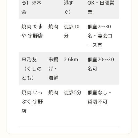
う）
※本
港す
OK・日曜営
命
ぐ）
業
焼肉 たま
焼肉
徒歩10
個室2〜30
や 宇野店
分
名・宴会コ
ース有
串乃友
串揚
2.6km
個室20〜30
（くしの
げ・
名可
とも）
海鮮
焼肉 いっ
焼肉
徒歩5分
個室なし・
ぷく 宇野
貸切不可
店