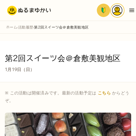
ぬるまゆかい
ホーム
活動履歴
第2回スイーツ会＠倉敷美観地区
›
›
第2回スイーツ会＠倉敷美観地区
1月19日（日）
※ この活動は開催済みです。最新の活動予定は
こちら
からどう
ぞ。