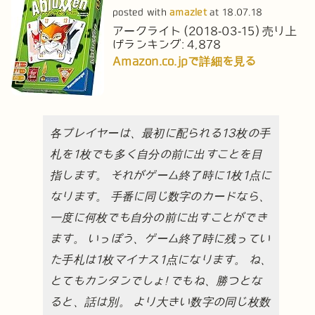
posted with
amazlet
at 18.07.18
アークライト (2018-03-15)
売り上
げランキング: 4,878
Amazon.co.jpで詳細を見る
各プレイヤーは、最初に配られる13枚の手
札を1枚でも多く自分の前に出すことを目
指します。
それがゲーム終了時に1枚1点に
なります。
手番に同じ数字のカードなら、
一度に何枚でも自分の前に出すことができ
ます。
いっぽう、ゲーム終了時に残ってい
た手札は1枚マイナス1点になります。
ね、
とてもカンタンでしょ!
でもね、勝つとな
ると、話は別。
より大きい数字の同じ枚数