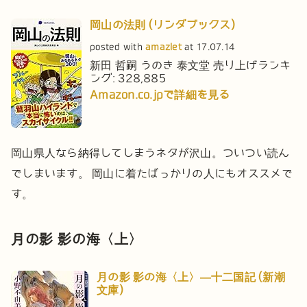
岡山の法則 (リンダブックス)
posted with
amazlet
at 17.07.14
新田 哲嗣 うのき
泰文堂
売り上げランキ
ング: 328,885
Amazon.co.jpで詳細を見る
岡山県人なら納得してしまうネタが沢山。ついつい読ん
でしまいます。
岡山に着たばっかりの人にもオススメで
す。
月の影 影の海〈上〉
月の影 影の海〈上〉―十二国記 (新潮
文庫)