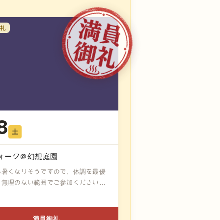
礼
8
土
ォーク＠幻想庭園
も暑くなりそうですので、体調を最優
、無理のない範囲でご参加ください！
満員御礼