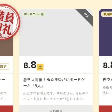
ボードゲーム部
満員御
8
8.
8.
ー限定
土
レー
急きょ開催！ぬるまゆかいボードゲ
夜ウ
ーム「5人」
※夜
先に
月のス
ぬるまゆ管理人です。すみません、8月のイ
（7...
パイス
ベントを入れるのをすっかり忘れておりま
し...
活動中止