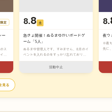
8
8.
8.
ー限定
土
レー
急きょ開催！ぬるまゆかいボードゲ
夜ウ
ーム「5人」
※夜
先に
月のス
ぬるまゆ管理人です。すみません、8月のイ
（7...
パイス
ベントを入れるのをすっかり忘れておりま
し...
活動中止
を見る