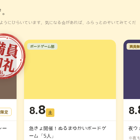
ぞ。
ようにひらいています。気になる会があれば、ふらっとのぞいてみてくだ
ボードゲーム部
満員御
8
8.
8.
ー限定
土
レー
急きょ開催！ぬるまゆかいボードゲ
夜ウ
ーム「5人」
※夜