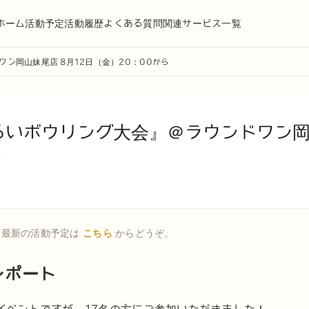
ホーム
活動予定
活動履歴
よくある質問
関連サービス一覧
ン岡山妹尾店 8月12日（金）20：00から
いボウリング大会』＠ラウンドワン岡山
ら
。最新の活動予定は
こちら
からどうぞ。
レポート