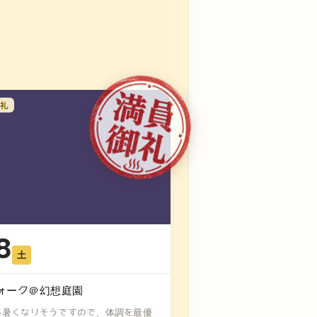
礼
8
土
ォーク＠幻想庭園
も暑くなりそうですので、体調を最優