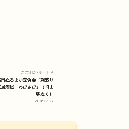
次の活動レポート →
曜日ぬるまゆ定例会『刺盛り
個室居酒屋 わびさび』（岡山
駅近く）
2016.08.17