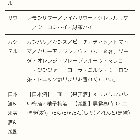
ル
サワ
レモンサワー／ライムサワー／グレフルサワ
ー
ー／ウーロンハイ／緑茶ハイ
カク
カンパリ／カシス／ピーチ／ディタ／トマト
テル
マ／カルーア／ジン／ウォッカ ※各、ソー
ダ・オレンジ・グレープフルーツ・マンゴ
ー・ジンジャー・コーラ・ミルク・ウーロン
茶・トニック割りよりお選びください。
日本
【日本酒】二面 【果実酒】すっきりおいし
酒&
い梅酒／柚子梅酒 【焼酎】黒霧島(芋)／二
果実
階堂(麦)／たんたかたん(しそ)／れんと(黒糖)
酒&
焼酎