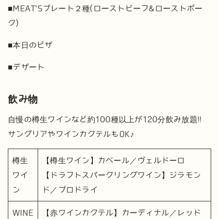
■MEAT’Sプレート２種
(ローストビーフ&ローストポー
ク)
■本日のピザ
■デザート
飲み物
自慢の樽生ワインなど約100種以上が120分飲み放題!!
サングリアやワインカクテルもOK♪
樽生
【樽生ワイン】カベール／ヴェルドーロ
ワイ
【ドラフトスパークリングワイン】ジラモン
ン
ド／プロドライ
WINE
【赤ワインカクテル】カーディナル／レッド