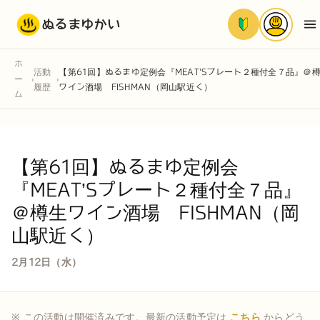
ぬるまゆかい
ホ
活動
【第61回】ぬるまゆ定例会『MEAT’Sプレート２種付全７品』＠
ー
›
›
履歴
ワイン酒場 FISHMAN（岡山駅近く）
ム
【第61回】ぬるまゆ定例会
『MEAT’Sプレート２種付全７品』
＠樽生ワイン酒場 FISHMAN（岡
山駅近く）
2月12日（水）
※ この活動は開催済みです。最新の活動予定は
こちら
からどう