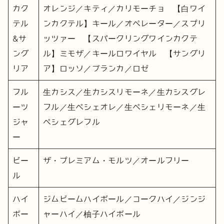
カク
オレンジ／キティ／カリモーチョ 【白ワイ
テル
ンカクテル】キール／オペレーター／スプリ
&サ
ッツァー 【スパークリングワインカクテ
ング
ル】ミモザ／キールロワイヤル 【サングリ
リア
ア】ロッソ／ブランカ／ロゼ
フル
生カシス／生カシスリモーネ／生カシスグレ
ーツ
フル／生ペシェオレ／生ペシェリモーネ／生
ジャ
ペシェグレフル
ー
ビー
ザ・プレミアム・モルツ／オールフリー
ル
ハイ
ジムビームハイボール／コークハイ／ジンジ
ボー
ャーハイ／柚子ハイボール