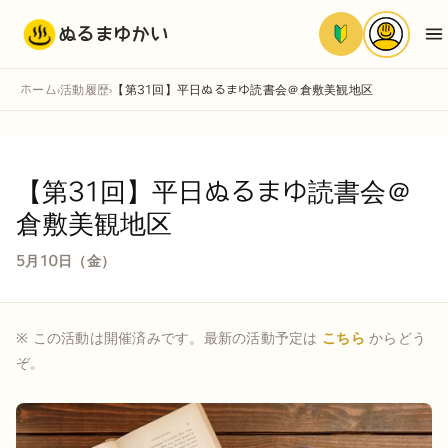
ぬるまゆかい
ホーム
活動履歴
【第31回】平日ぬるまゆ読書会＠倉敷美観地区
›
›
【第31回】平日ぬるまゆ読書会＠
倉敷美観地区
5月10日（金）
※ この活動は開催済みです。最新の活動予定は
こちら
からどう
ぞ。