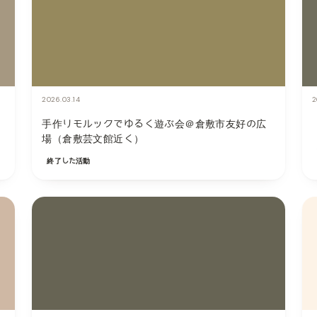
2026.03.14
2
手作りモルックでゆるく遊ぶ会＠倉敷市友好の広
場（倉敷芸文館近く）
終了した活動