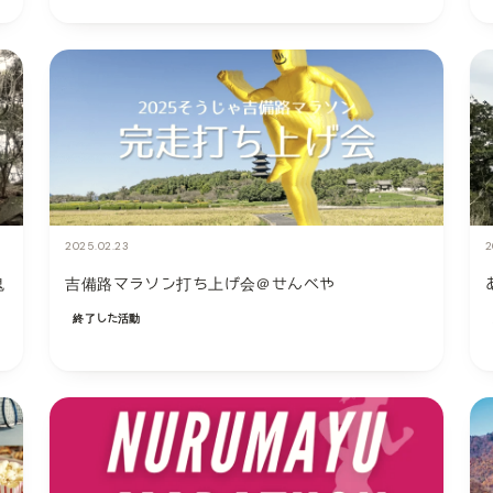
2025.02.23
2
鬼
吉備路マラソン打ち上げ会＠せんべや
終了した活動