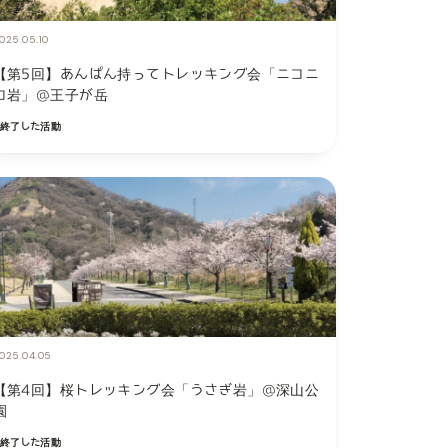
025.05.10
【第5回】あんぱん持ってトレッキング会「ニコニ
コ岩」@王子が岳
終了した活動
025.04.05
【第4回】桜トレッキング会「うさぎ岩」@深山公
園
終了した活動