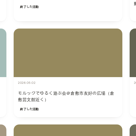
終了した活動
2026.05.02
2
モルックでゆるく遊ぶ会＠倉敷市友好の広場（倉
敷芸文館近く）
終了した活動