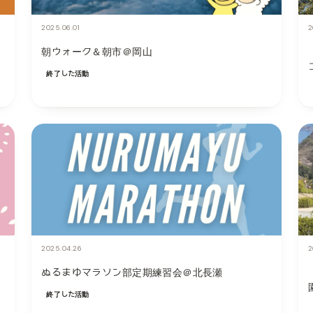
2025.06.01
2
ー
朝ウォーク＆朝市＠岡山
終了した活動
2025.04.26
2
ぬるまゆマラソン部定期練習会＠北長瀬
終了した活動