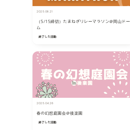
2025.06.21
（5/15締切）たまねぎリレーマラソン＠岡山ド
ム
終了した活動
2025.04.26
春の幻想庭園会＠後楽園
終了した活動