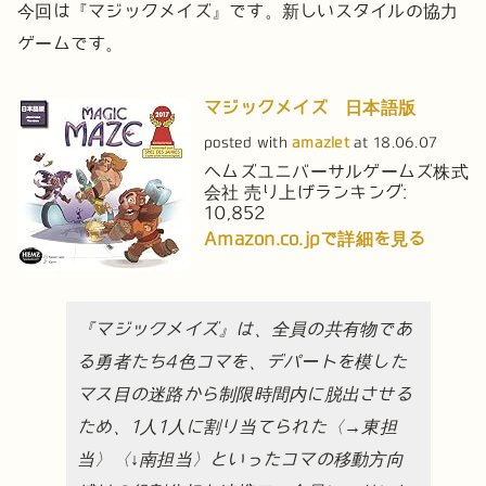
今回は『マジックメイズ』です。新しいスタイルの協力
ゲームです。
マジックメイズ 日本語版
posted with
amazlet
at 18.06.07
ヘムズユニバーサルゲームズ株式
会社
売り上げランキング:
10,852
Amazon.co.jpで詳細を見る
『マジックメイズ』は、全員の共有物であ
る勇者たち4色コマを、デパートを模した
マス目の迷路から制限時間内に脱出させる
ため、1人1人に割り当てられた〈→東担
当〉〈↓南担当〉といったコマの移動方向