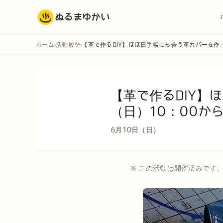
ぬるまゆかい
ホーム
活動履歴
【革で作るDIY】ほぼ日手帳にも合う革カバーを作っ
›
›
【革で作るDIY】
（日）10：00か
6月10日（日）
※ この活動は開催済みです