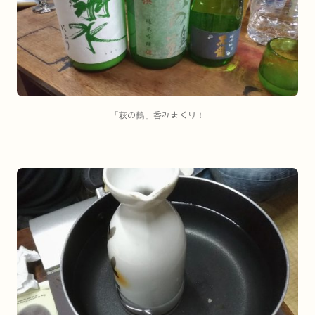
「萩の鶴」呑みまくり！