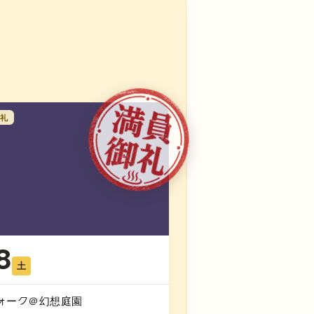
礼
8
土
ォーク＠幻想庭園