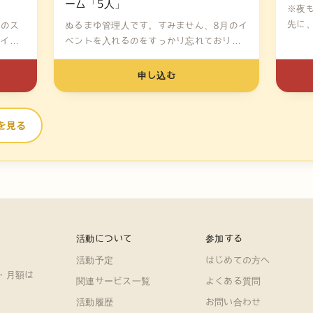
ーム「5人」
※夜
先に
月のス
ぬるまゆ管理人です。すみません、8月のイ
（7...
パイス
ベントを入れるのをすっかり忘れておりま
し...
申し込む
を見る
活動について
参加する
活動予定
はじめての方へ
・月額は
関連サービス一覧
よくある質問
活動履歴
お問い合わせ