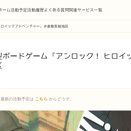
ホーム
活動予定
活動履歴
よくある質問
関連サービス一覧
ヒロイックアドベンチャー』＠倉敷美観地区
型ボードゲーム『アンロック！ ヒロイ
区
。最新の活動予定は
こちら
からどうぞ。