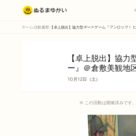
ぬるまゆかい
ホーム
活動履歴
【卓上脱出】協力型ボードゲーム『アンロック！ 
›
›
【卓上脱出】協力
ー』＠倉敷美観地
10月12日（土）
※ この活動は開催済みです