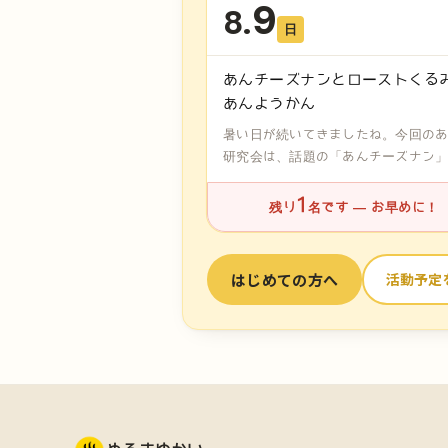
9
8.
日
あんチーズナンとローストくる
あんようかん
暑い日が続いてきましたね。今回の
研究会は、話題の「あんチーズナン
ロー...
1
残り
名です — お早めに！
はじめての方へ
活動予定