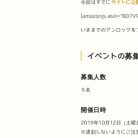
今回はすでに
サイトに公
[amazonjs asin=”B0
いままでのアンロックを
イベントの募
募集人数
５名
開催日時
2019年10月12日（土
※遅刻しないようにご注