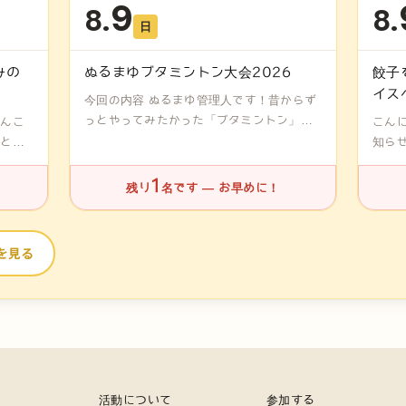
9
8.
8.
日
みの
ぬるまゆブタミントン大会2026
餃子
イス
今回の内容 ぬるまゆ管理人です！昔からず
っとやってみたかった「ブタミントン」、
あんこ
こん
つ...
」と、
知ら
トを...
1
残り
名です — お早めに！
を見る
活動について
参加する