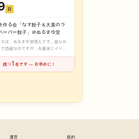
9
日
を作る会「なす餃子＆大葉のラ
ペーパー餃子」＠ぬるまゆ堂
にちは、ぬるまゆ管理人です。急なお
せで恐縮なのですが、今週末にイベン
1
残り
名です — お早めに！
運営
規約