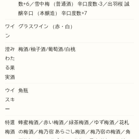
数+6／雪中梅 （普通酒） 辛口度数-3／出羽桜 誠
醸辛口 （本醸造） 辛口度数+7
ワイ
グラスワイン （赤・白）
ン
澄み
梅酒/柚子酒/葡萄酒/白桃
わた
る果
実酒
ウイ
角瓶
スキ
ー
特選
蜂蜜梅酒／赤い梅酒／緑茶梅酒／ゆず梅酒／花札
梅酒
の梅酒／梅乃宿 あらごし梅酒／梅乃宿の梅酒／角