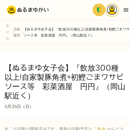
ぬるまゆかい
ホ
活動
【ぬるまゆ女子会】『飲放300種以上!自家製豚角煮+初鰹ごまワサ
ー
›
›
履歴
ソース等 彩菜酒屋 円円』（岡山駅近く）
ム
【ぬるまゆ女子会】『飲放300種
以上!自家製豚角煮+初鰹ごまワサビ
ソース等 彩菜酒屋 円円』（岡山
駅近く）
6月26日（日）
※ この活動は開催済みです。最新の活動予定は
こちら
からどう