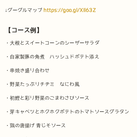
↓グーグルマップ
https://goo.gl/XIl63Z
【コース例】
・大根とスイートコーンのシーザーサラダ
・自家製豚の角煮 ハッシュドポテト添え
・串焼き盛り合わせ
・野菜たっぷりチヂミ なにわ風
・初鰹と彩り野菜のごまわさびソース
・芽キャベツとホクホクポテトのトマトソースグラタン
・鶏の唐揚げ 青じそソース