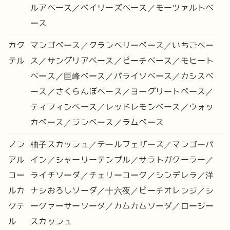
ルアベース／ベイリーズベース／モーツァルトベ
ース
カク
マンゴベース／クランベリーベース／いちごベー
テル
ス／サングリアベース／ピーチベース／モヒート
ベース／巨峰ベース／パライソベース／カシスベ
ース／さくらんぼベース／ヨーグリートベース／
ティフィンベース／レッドレモンベース／ウォッ
カベース／ジンベース／ラムベース
ノン
柚子スカッシュ／テールフェザーズ／マンゴーパ
アル
イン／シャーリーテンプル／サラトガクーラー／
コー
ライチソーダ／チェリーコーク／シンデレラ／洋
ルカ
ナシおろしソーダ／十六夜／ピーチオレンジ／シ
クテ
ークァーサーソーダ／カムカムソーダ／ロージー
ル
スカッシュ