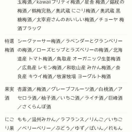
玉梅酒／kawaiiプリティ梅酒／星舎 梅酒／錫杖の
梅酒／鶴梅完熟／奥武蔵 にごり梅酒／奥武蔵 黒
糖梅酒／太宰府さんのおいしい梅酒／チョーヤ 梅
酒ブラック
特選
シークァーサー梅酒／ラベンダーとクランベリー
梅酒
の梅酒／ローズヒップとラズベリーの梅酒／北海
道産 トマト梅酒／鳥取産 オーガニック生姜梅酒
／広島産 レモン梅酒／和歌山産 みかん梅酒／奈
良産 キウイ梅酒／牧家牧場 ヨーグルト梅酒
果実
杏露酒／梅酒／グレープフルーツ酒／白桃酒／ア
酒
セロラ酒／柚子酒／いちご酒／ライチ酒／巨峰酒
／さくらんぼ酒
にご
もも／温州みかん／ラフランス／りんご／いちご
り果
／ベリーベリー／ぶどう／ゆず／ぱいん／れもん