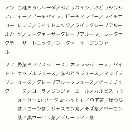
ノン
白桃おろしソーダ／ぶどうパイン／ぶどうジンジ
アル
ャー／ピーチパイン／ピーチマンゴー／ライチオ
コー
レンジ／ライチトニック／ライチグレープフルー
ルカ
ツ／シークァーサーグレープフルーツ／シークァ
クテ
ーサートニック／シークァーサージンジャー
ル
ソフ
野菜ミックスジュース／オレンジジュース／パイ
トド
ナップルジュース／赤ぶどうジュース／マンゴジ
リン
ュース／グレープフルーツジュース／ピーチジュ
ク
ース／コーラ／ジンジャーエール／カルピス （ウ
ォーター or ソーダ or ホット）／ゆず茶／ほうじ
茶／コーン茶／ジャスミン茶／そば茶／ウーロン
茶／黒ウーロン茶／グリーンマテ茶