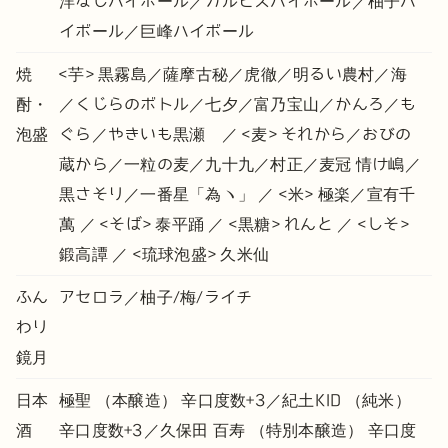
洋なしハイボール／カルピスハイボール／柚子ハ
イボール／巨峰ハイボール
焼
<芋> 黒霧島／薩摩古秘／虎徹／明るい農村／海
酎・
／くじらのボトル／七夕／富乃宝山／かんろ／も
泡盛
ぐら／やきいも黒瀬 ／ <麦> それから／おびの
蔵から／一粒の麦／九十九／村正／麦冠 情け嶋／
黒さそり／一番星「為ヽ」 ／ <米> 極楽／宣有千
萬 ／ <そば> 泰平踊 ／ <黒糖> れんと ／ <しそ>
鍛高譚 ／ <琉球泡盛> 久米仙
ふん
アセロラ／柚子/梅/ライチ
わり
鏡月
日本
極聖 （本醸造） 辛口度数+3／紀土KID （純米）
酒
辛口度数+3／久保田 百寿 （特別本醸造） 辛口度